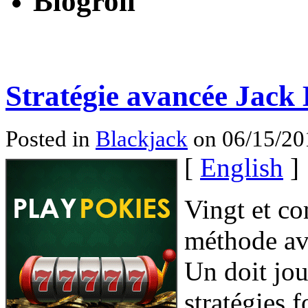
Blogroll
Stratégie avancée Jack
Posted in
Blackjack
on 06/15/20
[
English
]
Vingt et c
méthode av
Un doit jou
stratégies 