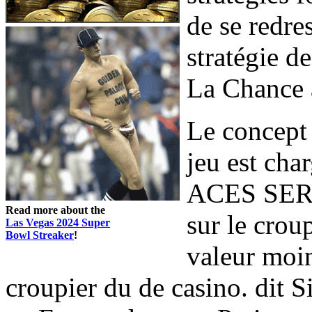
de se redre
stratégie d
La Chance 
Le concept
jeu est cha
ACES SERA
Read more about the
sur le crou
Las Vegas 2024 Super
Bowl Streaker
!
valeur moin
croupier du de casino. dit 